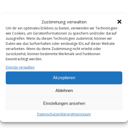
Zustimmung verwalten
ängstliche Kinder
Kinder haben Angst vor dem Schulstart
Um dir ein optimales Erlebnis zu bieten, verwenden wir Technologien
unsicher am ersten Schultag
wie Cookies, um Geräteinformationen zu speichern und/oder darauf
zuzugreifen. Wenn du diesen Technologien zustimmst, können wir
Daten wie das Surfverhalten oder eindeutige IDs auf dieser Website
Von
Jasmine Roshard
0 Kommentare
verarbeiten. Wenn du deine Zustimmung nicht erteilst oder
zurückziehst, können bestimmte Merkmale und Funktionen
beeinträchtigt werden.
EINE ANTWORT SCHREIBEN
Dienste verwalten
Akzeptieren
Deine E-Mail-Adresse wird nicht veröffentlicht.
Ablehnen
Erforderliche Felder sind mit
*
markiert
Einstellungen ansehen
Name
*
Datenschutzerklärung
Impressum